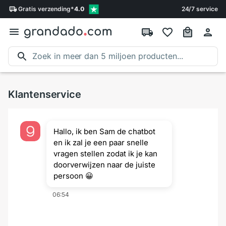
Gratis
verzending
*
4.0
24/7 service
Klantenservice