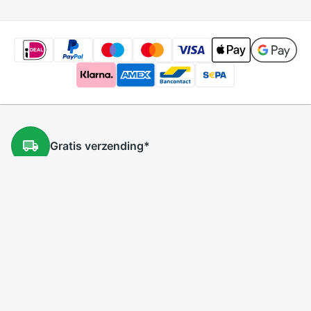
Gratis
verzending
*
Gratis
retourneren
*
Lage
prijzen
5 miljoen
producten