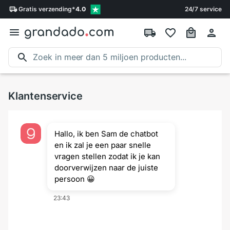
Gratis
verzending
*
4.0
24/7 service
Klantenservice