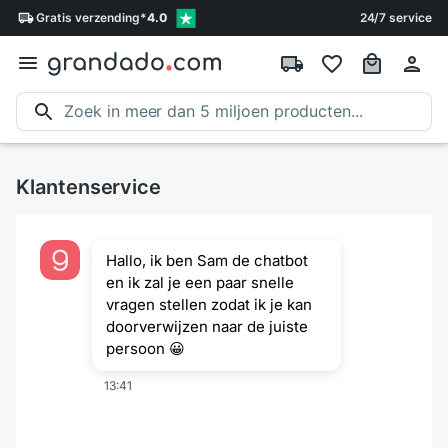
Gratis
verzending
*
4.0
24/7 service
Klantenservice