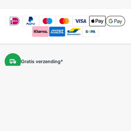
Gratis
verzending
*
Gratis
retourneren
*
Lage
prijzen
5 miljoen
producten