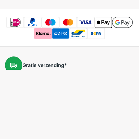
Gratis
verzending
*
Gratis
retourneren
*
Lage
prijzen
5 miljoen
producten