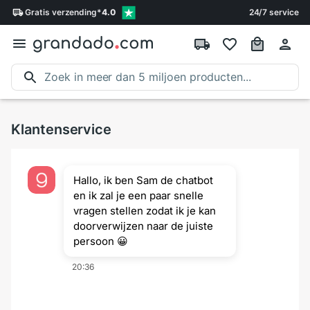
Gratis
verzending
*
4.0
24/7 service
Klantenservice