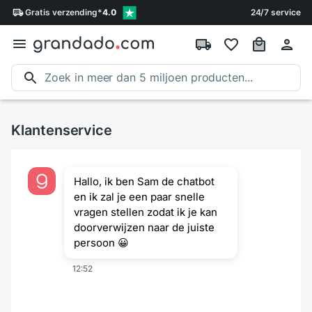
Gratis
verzending
*
4.0
24/7 service
Klantenservice