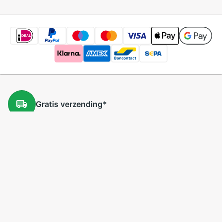
Gratis
verzending
*
Gratis
retourneren
*
Lage
prijzen
5 miljoen
producten