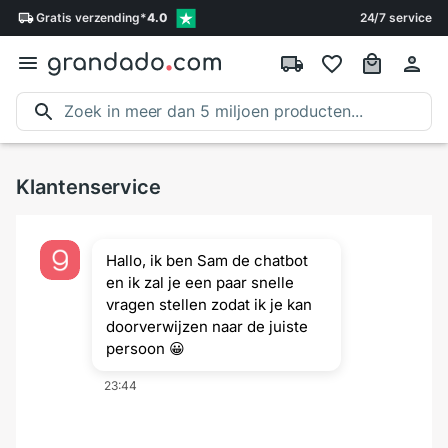
Gratis
verzending
*
4.0
24/7 service
Klantenservice