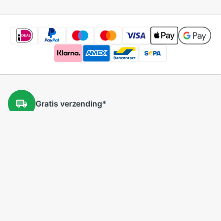
Gratis
verzending
*
Gratis
retourneren
*
Lage
prijzen
5 miljoen
producten