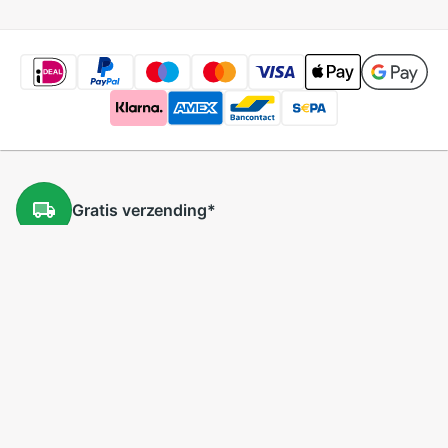
Gratis
verzending
*
Gratis
retourneren
*
Lage
prijzen
5 miljoen
producten