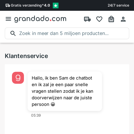
Gratis
verzending
*
4.0
24/7 service
Klantenservice