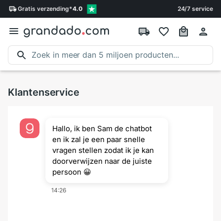
Gratis
verzending
*
4.0
24/7 service
Klantenservice