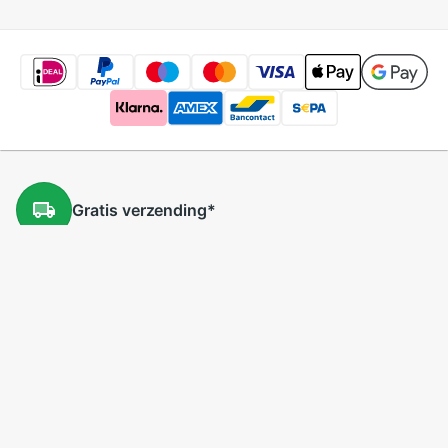
Gratis
verzending
*
Gratis
retourneren
*
Lage
prijzen
5 miljoen
producten