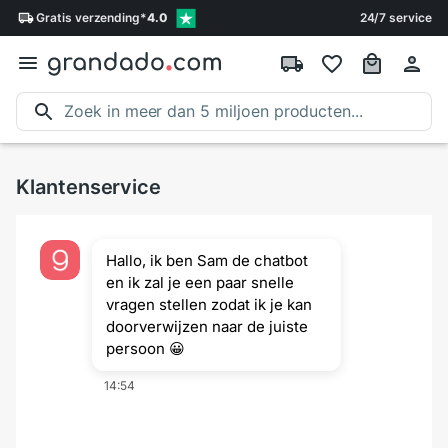
Gratis
verzending
*
4.0
24/7 service
Klantenservice