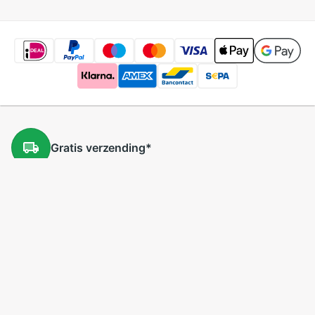
Gratis
verzending
*
Gratis
retourneren
*
Lage
prijzen
5 miljoen
producten