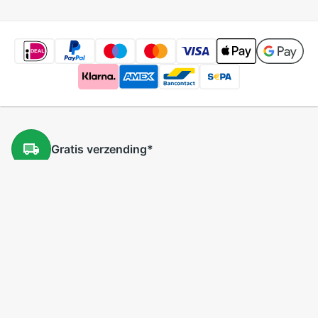
Gratis
verzending
*
Gratis
retourneren
*
Lage
prijzen
5 miljoen
producten