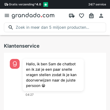
Gratis
verzending
*
4.0
24/7 service
Klantenservice