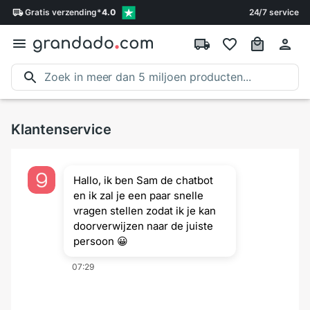
Gratis
verzending
*
4.0
24/7 service
Klantenservice