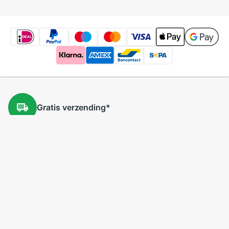
Gratis
verzending
*
Gratis
retourneren
*
Lage
prijzen
5 miljoen
producten