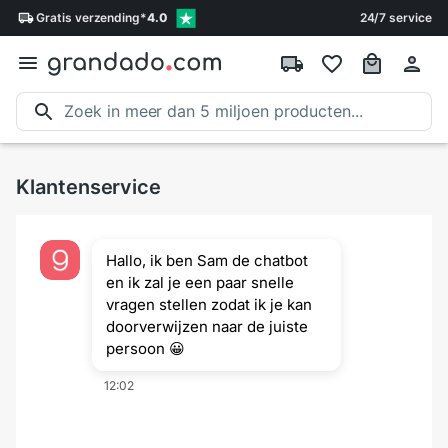
Gratis
verzending
*
4.0
24/7 service
Klantenservice