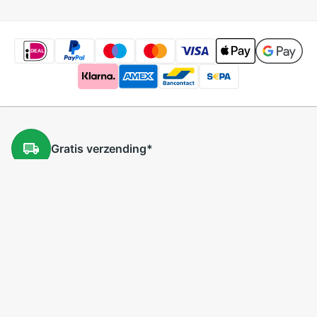
Gratis
verzending
*
Gratis
retourneren
*
Lage
prijzen
5 miljoen
producten