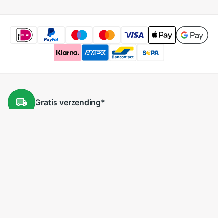
Gratis
verzending
*
Gratis
retourneren
*
Lage
prijzen
5 miljoen
producten