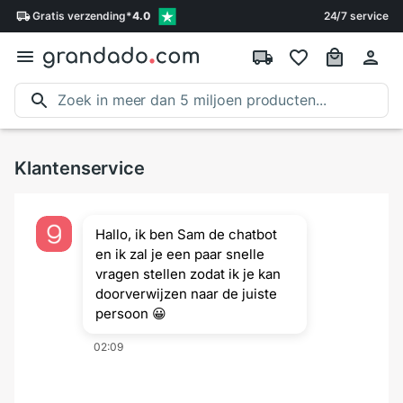
Gratis
verzending
*
4.0
24/7 service
Klantenservice