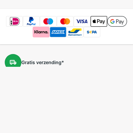
Gratis
verzending
*
Gratis
retourneren
*
Lage
prijzen
5 miljoen
producten