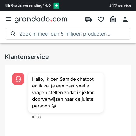
Gratis
verzending
*
4.0
24/7 service
Klantenservice