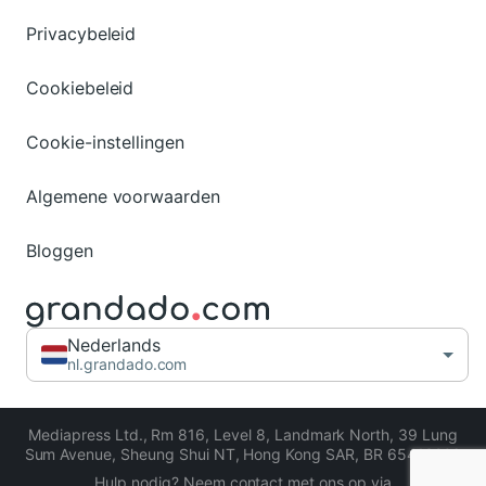
Privacybeleid
Cookiebeleid
Cookie-instellingen
Algemene voorwaarden
Bloggen
Nederlands
nl.grandado.com
Mediapress Ltd.
,
Rm 816, Level 8, Landmark North, 39 Lung
Sum Avenue, Sheung Shui NT, Hong Kong SAR
,
BR 65413206
Hulp nodig? Neem contact met ons op via