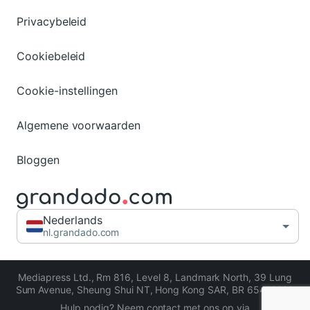
Privacybeleid
Cookiebeleid
Cookie-instellingen
Algemene voorwaarden
Bloggen
Nederlands
nl.grandado.com
Mediapress Ltd.
,
Rm 816, Level 8, Landmark North, 39 Lung
Sum Avenue, Sheung Shui NT, Hong Kong SAR
,
BR 65413206
Hulp nodig? Neem contact met ons op via