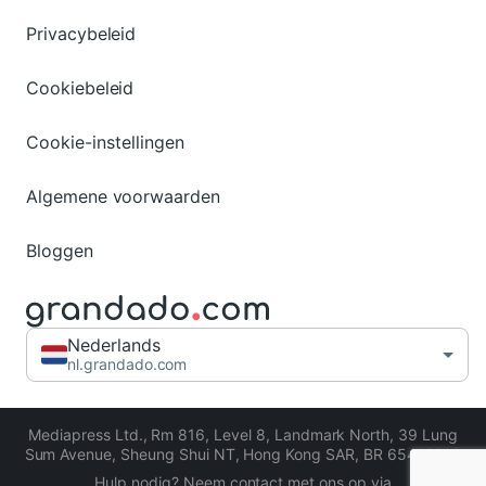
Privacybeleid
Cookiebeleid
Cookie-instellingen
Algemene voorwaarden
Bloggen
Nederlands
nl.grandado.com
Mediapress Ltd.
,
Rm 816, Level 8, Landmark North, 39 Lung
Sum Avenue, Sheung Shui NT, Hong Kong SAR
,
BR 65413206
Hulp nodig? Neem contact met ons op via