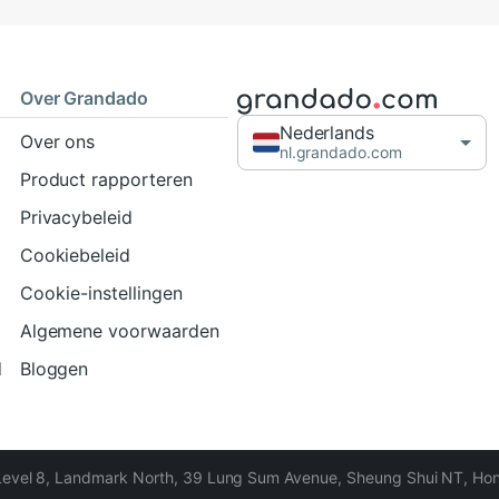
Over Grandado
Nederlands
Over ons
nl.grandado.com
Product rapporteren
Privacybeleid
Cookiebeleid
Cookie-instellingen
Algemene voorwaarden
d
Bloggen
Level 8, Landmark North, 39 Lung Sum Avenue, Sheung Shui NT, Ho