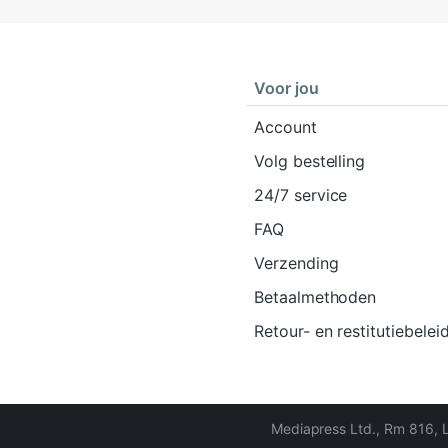
Voor jou
Account
Volg bestelling
24/7 service
FAQ
Verzending
Betaalmethoden
Retour- en restitutiebelei
Mediapress Ltd.
,
Rm 816, 