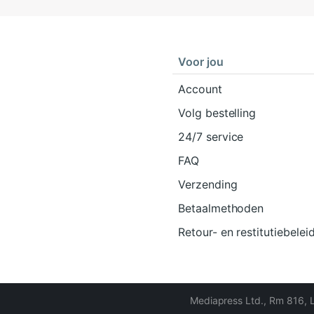
Voor jou
Account
Volg bestelling
24/7 service
FAQ
Verzending
Betaalmethoden
Retour- en restitutiebelei
Mediapress Ltd.
,
Rm 816, 