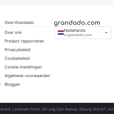
Over Grandado
Nederlands
Over ons
nl.grandado.com
Product rapporteren
Privacybeleid
Cookiebeleid
Cookie-instellingen
Algemene voorwaarden
d
Bloggen
Level 8, Landmark North, 39 Lung Sum Avenue, Sheung Shui NT, Ho