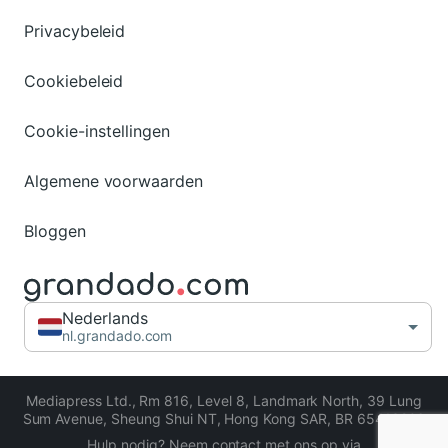
Privacybeleid
Cookiebeleid
Cookie-instellingen
Algemene voorwaarden
Bloggen
Nederlands
nl.grandado.com
Mediapress Ltd.
,
Rm 816, Level 8, Landmark North, 39 Lung
Sum Avenue, Sheung Shui NT, Hong Kong SAR
,
BR 65413206
Hulp nodig? Neem contact met ons op via