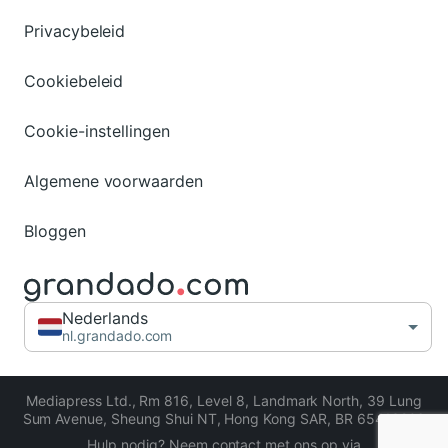
Privacybeleid
Cookiebeleid
Cookie-instellingen
Algemene voorwaarden
Bloggen
Nederlands
nl.grandado.com
Mediapress Ltd.
,
Rm 816, Level 8, Landmark North, 39 Lung
Sum Avenue, Sheung Shui NT, Hong Kong SAR
,
BR 65413206
Hulp nodig? Neem contact met ons op via