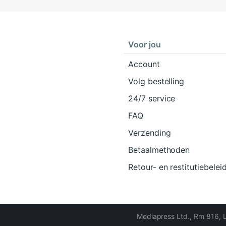
Voor jou
Account
Volg bestelling
24/7 service
FAQ
Verzending
Betaalmethoden
Retour- en restitutiebelei
Mediapress Ltd.
,
Rm 816, 