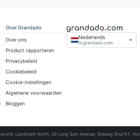
Over Grandado
Nederlands
Over ons
nl.grandado.com
Product rapporteren
Privacybeleid
Cookiebeleid
Cookie-instellingen
Algemene voorwaarden
d
Bloggen
Level 8, Landmark North, 39 Lung Sum Avenue, Sheung Shui NT, Ho