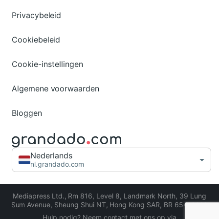
Privacybeleid
Cookiebeleid
Cookie-instellingen
Algemene voorwaarden
Bloggen
Nederlands
nl.grandado.com
Mediapress Ltd.
,
Rm 816, Level 8, Landmark North, 39 Lung
Sum Avenue, Sheung Shui NT, Hong Kong SAR
,
BR 65413206
Hulp nodig? Neem contact met ons op via