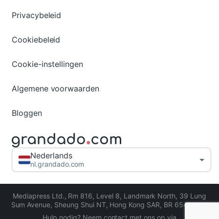
Privacybeleid
Cookiebeleid
Cookie-instellingen
Algemene voorwaarden
Bloggen
Nederlands
nl.grandado.com
Mediapress Ltd.
,
Rm 816, Level 8, Landmark North, 39 Lung
Sum Avenue, Sheung Shui NT, Hong Kong SAR
,
BR 65413206
Hulp nodig? Neem contact met ons op via