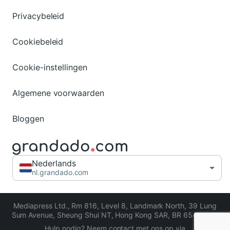
Privacybeleid
Cookiebeleid
Cookie-instellingen
Algemene voorwaarden
Bloggen
Nederlands
nl.grandado.com
Mediapress Ltd.
,
Rm 816, Level 8, Landmark North, 39 Lung
Sum Avenue, Sheung Shui NT, Hong Kong SAR
,
BR 65413206
Hulp nodig? Neem contact met ons op via