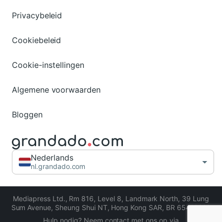
Privacybeleid
Cookiebeleid
Cookie-instellingen
Algemene voorwaarden
Bloggen
Nederlands
nl.grandado.com
Mediapress Ltd.
,
Rm 816, Level 8, Landmark North, 39 Lung
Sum Avenue, Sheung Shui NT, Hong Kong SAR
,
BR 65413206
Hulp nodig? Neem contact met ons op via