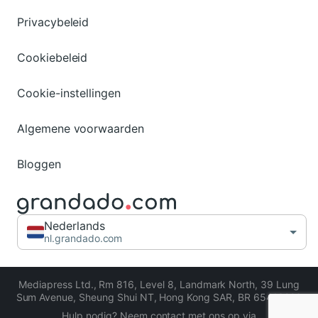
Privacybeleid
Cookiebeleid
Cookie-instellingen
Algemene voorwaarden
Bloggen
Nederlands
nl.grandado.com
Mediapress Ltd.
,
Rm 816, Level 8, Landmark North, 39 Lung
Sum Avenue, Sheung Shui NT, Hong Kong SAR
,
BR 65413206
Hulp nodig? Neem contact met ons op via