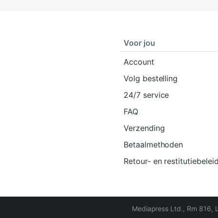
Voor jou
Account
Volg bestelling
24/7 service
FAQ
Verzending
Betaalmethoden
Retour- en restitutiebelei
Mediapress Ltd.
,
Rm 816, 