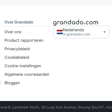
Over Grandado
Nederlands
Over ons
nl.grandado.com
Product rapporteren
Privacybeleid
Cookiebeleid
Cookie-instellingen
Algemene voorwaarden
d
Bloggen
Level 8, Landmark North, 39 Lung Sum Avenue, Sheung Shui NT, Ho