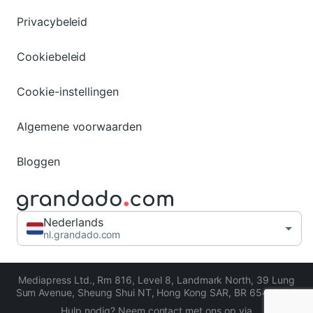
Privacybeleid
Cookiebeleid
Cookie-instellingen
Algemene voorwaarden
Bloggen
Nederlands
nl.grandado.com
Mediapress Ltd.
,
Rm 816, Level 8, Landmark North, 39 Lung
Sum Avenue, Sheung Shui NT, Hong Kong SAR
,
BR 65413206
Hulp nodig? Neem contact met ons op via