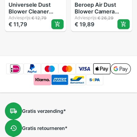
Universele Dust
Beroep Air Dust
Blower Cleaner
Blower Camera
Rubber Air Blower
Adviesprijs:
Lens Rubber
Adviesprijs:
€ 12,79
€ 26,29
€ 11,79
€ 19,89
Pomp Dust Cleaner
Succulent Cleaning
DSLR Lens Cleaning
Air Blower Kralen
Tool Voor SLR
Cleaner Voor
Camera Verrekijker
Telescoop Sensor
Lens CCD
Dslr Telefoon Rocke
Gratis
verzending
*
Gratis
retourneren
*