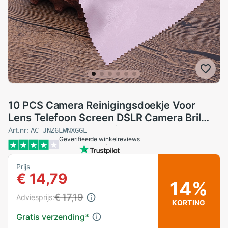
10 PCS Camera Reinigingsdoekje Voor
Lens Telefoon Screen DSLR Camera Bril
130*130mm Fotostudio lens cleaner
Art.nr:
AC-JNZ6LWNXGGL
Geverifieerde winkelreviews
microfiber katoen
Prijs
€ 14,79
14%
€ 17,19
Adviesprijs:
KORTING
Gratis verzending
*