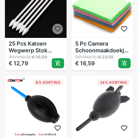
25 Pcs Katoen
5 Pc Camera
Wegwerp Stok
Schoonmaakdoekje
Schoonmaak Tool
Adviesprijs:
140*160 Mm
Adviesprijs:
€ 16,59
€ 23,19
€ 12,79
€ 16,59
Voor Airpods
Microfiber
Oortelefoon Slimme
Reinigingsdoekje
Telefoon Tablet
Voor Camera Lens
8% KORTING
24% KORTING
Charge Port Usb-
Telefoon Computer
poort Nov.22
Screen Fotostudio
accessoire