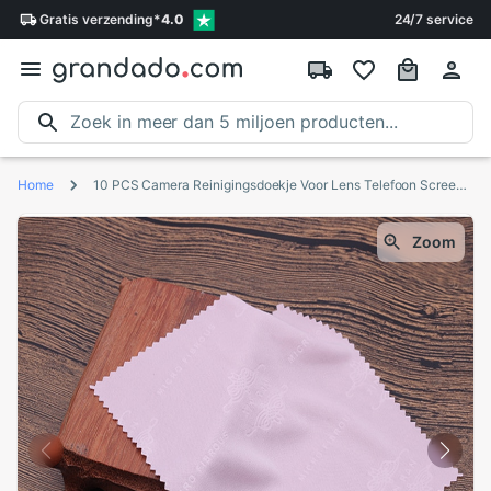
Gratis
verzending
*
4.0
24/7 service
Home
10 PCS Camera Reinigingsdoekje Voor Lens Telefoon Screen DSLR Camera Bril 130*130mm Fotostudio lens cleaner microfiber katoen
Zoom