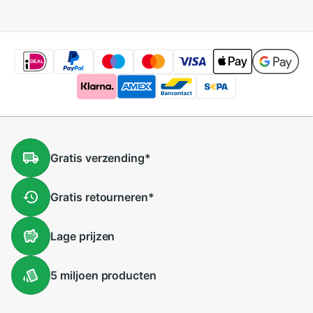
batterij voor dvr,
11599-00,010-
GPS, mp3, mp4,
11654-03
mobiele telefoon,
luidspreker
Gratis
verzending
*
Gratis
retourneren
*
Lage
prijzen
5 miljoen
producten