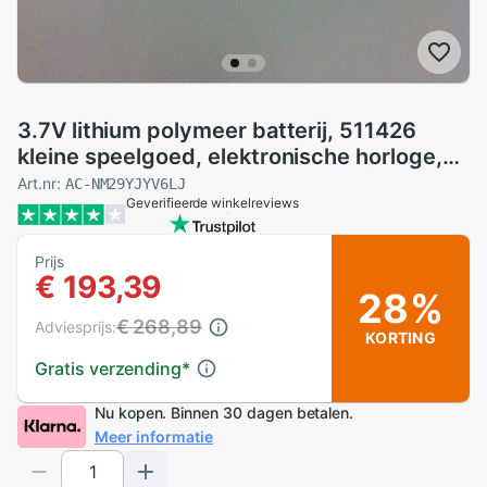
3.7V lithium polymeer batterij, 511426
kleine speelgoed, elektronische horloge,
Bluetooth, 120MAH Oplaadbare Li-Ion Cel
Art.nr:
AC-NM29YJYV6LJ
Geverifieerde winkelreviews
Prijs
€ 193,39
28%
€ 268,89
Adviesprijs:
KORTING
Gratis verzending
*
Nu kopen. Binnen 30 dagen betalen.
Meer informatie