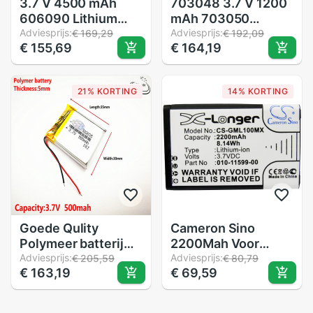
3.7 V 4500 mAh
703048 3.7 V 1200
606090 Lithium
mAh 703050
Polymeer Li-Po li
Adviesprijs:
Lithium Polymeer
Adviesprijs:
€ 169,29
€ 192,09
€ 155,69
€ 164,19
ion Oplaadbare
Li-Po li ion
Batterij Lipo cellen
Oplaadbare Batterij
Voor interphone
cellen Voor Mp3
21% KORTING
14% KORTING
Mobiele interphone
MP4 MP5 GPS
zoeklicht
mobiele bluetooth
Goede Qulity
Cameron Sino
Polymeer batterij
2200Mah Voor
500 mah 3.7 V
Adviesprijs:
Garmin, Virb Elite
Adviesprijs:
€ 205,59
€ 80,79
€ 163,19
€ 69,59
503035 smart
Action Hd Camera
home MP3
1.4,E1GRVIRBELITE,
luidsprekers Li-Ion
E2GR,E2GRVIRBELITE,