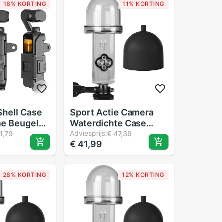
18% KORTING
11% KORTING
Shell Case
Sport Actie Camera
e Beugel
Waterdichte Case
smo Pocket
Voor Dji Osmo Pocket
Adviesprijs:
1,79
€ 47,39
€ 41,99
hroefgat
Behuizing Case Shell
mera
Duiken 60M Methode
Van Samenwerking In
28% KORTING
12% KORTING