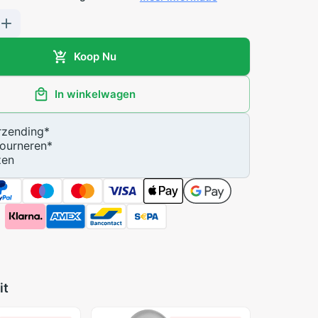
Koop Nu
In winkelwagen
zending
*
ourneren
*
zen
it