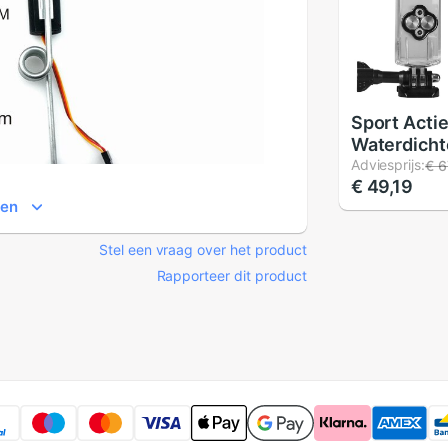
Sport Acti
Waterdicht
Voor Dji O
Adviesprijs:
€ 6
€ 49,19
Behuizing 
ien
Duiken 60
Van Samen
Stel een vraag over het product
Rapporteer dit product