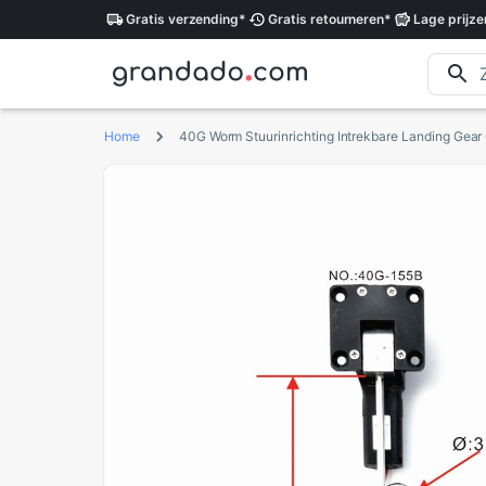
Gratis
verzending
*
Gratis
retourneren
*
Lage
prijze
Home