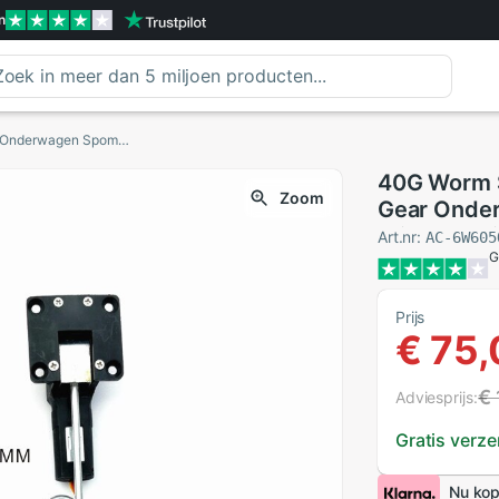
n
40G Worm Stuurinrichting Intrekbare Landing Gear Onderwagen Spomge Wiel Voor Fixed-Wing Rc Vliegtuig Helicopter Model Diy spare
40G Worm S
Zoom
Gear Onder
Wing Rc Vli
Art.nr:
AC-6W605
G
Prijs
€ 75,
€
Adviesprijs:
Gratis verz
Nu kop