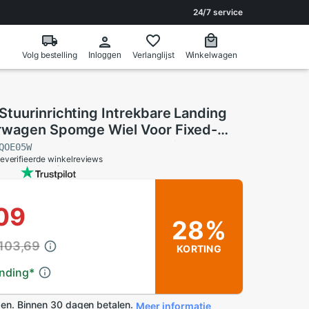
24/7 service
Volg bestelling
Verlanglijst
Winkelwagen
Inloggen
tuurinrichting Intrekbare Landing
wagen Spomge Wiel Voor Fixed-
egtuig Helicopter Model Diy spare
QOE05W
everifieerde winkelreviews
09
28%
 103,69
KORTING
ending
*
en. Binnen 30 dagen betalen.
Meer informatie