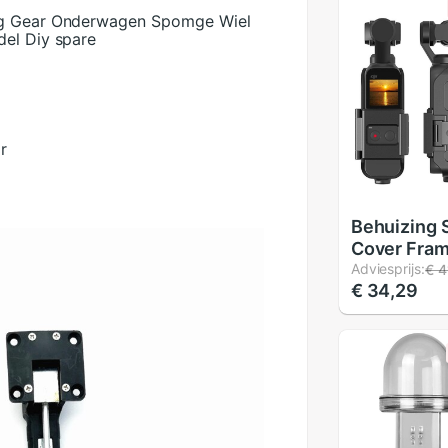
ing Gear Onderwagen Spomge Wiel
del Diy spare
r
Behuizing 
Cover Fram
Voor Dji O
Adviesprijs:
€ 4
€ 34,29
Met 1/4 Sc
Motion Ca
Interface