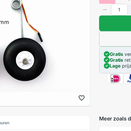
Gratis
ver
Gratis
ret
Lage
prij
Meer zoals d
ouren