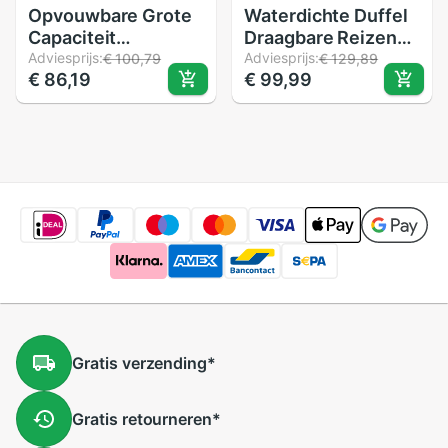
Opvouwbare Grote
Waterdichte Duffel
Capaciteit
Draagbare Reizen
Universele Wielen
Adviesprijs:
Koffer Air Bag
Adviesprijs:
€ 100,79
€ 129,89
€ 86,19
€ 99,99
Intrekbare Vouwen
Unisex Uitbreidbaar
Sleepboot Zakken
Opvouwbare
Ultralichte Bagage
Bagage Zakken Met
Reizen Doos
Wiel Nacht Zakken
Overnight
Gratis
verzending
*
Gratis
retourneren
*