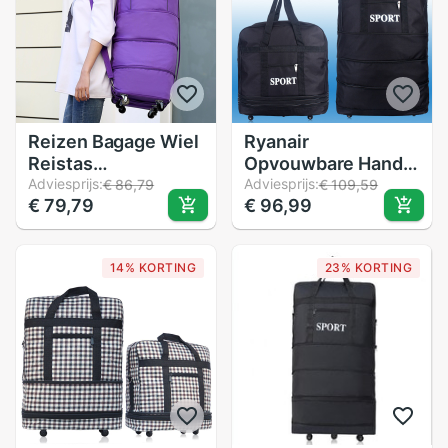
Reizen Bagage Wiel
Ryanair
Reistas
Opvouwbare Hand
Luchtvervoer
Adviesprijs:
Bagage Wielen
Adviesprijs:
€ 86,79
€ 109,59
€ 79,79
€ 96,99
Buitenland Reistas
Reizen Cabine Fold
Koffers Universele
Up Tas Reizen
Wiel Inklapbare
Draagtas Vlucht
14% KORTING
23% KORTING
Mobiele Tassen
Vouwen Harde Case
Luchtvaartmaatschappi
Zak