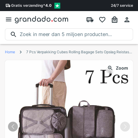
Gratis
verzending
*
4.0
24/7 service
Home
7 Pcs Verpakking Cubes Rolling Bagage Sets Opslag Reistassen Organisator Reizen Compressie Koffer Tassen
Zoom