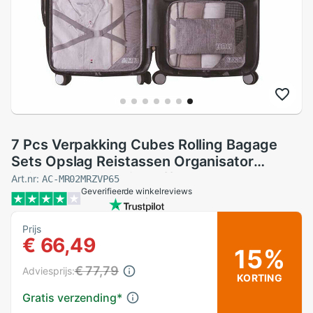
7 Pcs Verpakking Cubes Rolling Bagage
Sets Opslag Reistassen Organisator
Reizen Compressie Koffer Tassen
Art.nr:
AC-MR02MRZVP65
Geverifieerde winkelreviews
Prijs
€ 66,49
15%
€ 77,79
Adviesprijs:
KORTING
Gratis verzending
*