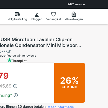
24/7 service
Volg bestelling
Verlanglijst
Winkelwagen
Inloggen
l USB Microfoon Lavalier Clip-on
ionele Condensator Mini Mic voor
MacBook Telefoon Iphone Android
OPP7ZM
everifieerde winkelreviews
79
26%
 45,69
KORTING
ending
*
en. Binnen 30 dagen betalen.
Meer informatie