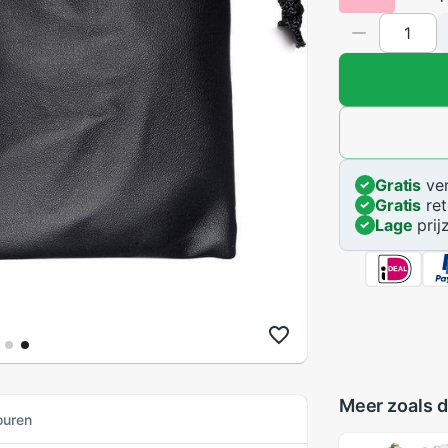
Gratis
ver
Gratis
ret
Lage
prij
Meer zoals d
ouren