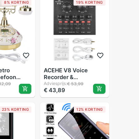
8% KORTING
19% KORTING
etro
ACEHE V8 Voice
lefoon
Recorder &
tieke
Geluidskaart Set -
Adviesprijs:
12,09
€ 53,99
€ 43,89
Voor Home
Draagbare Microfoon
te
voor Live Uitzending &
r
Computer Opname
23% KORTING
12% KORTING