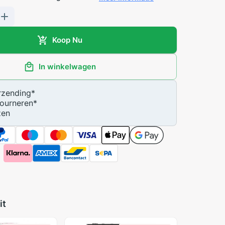
Koop Nu
In winkelwagen
zending
*
ourneren
*
zen
it