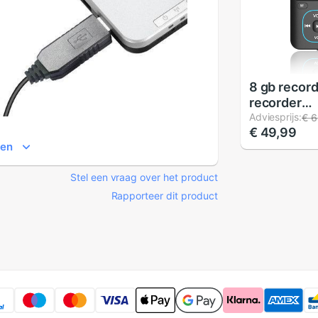
8 gb recor
recorder
ruisonderd
Adviesprijs:
€ 6
€ 49,99
leerconfer
ien
opnamekaar
mp3 speler
Stel een vraag over het product
recorder
Rapporteer dit product