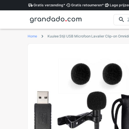
Gratis
verzending
*
Gratis
retourneren
*
Lage
prijze
Home