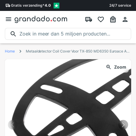
Gratis
verzending
*
4.0
24/7 service
Home
Metaaldetector Coil Cover Voor TX-850 MD6350 Euroace Ace 350 400 400i Op Pro Max B85B
Zoom