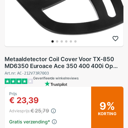
Metaaldetector Coil Cover Voor TX-850
MD6350 Euroace Ace 350 400 400i Op
Pro Max B85B
Art.nr:
AC-212V73R70O3
Geverifieerde winkelreviews
Prijs
€ 23,39
9%
€ 25,79
Adviesprijs:
KORTING
Gratis verzending
*