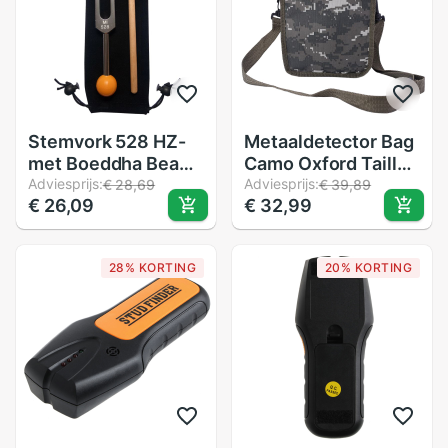
Stemvork 528 HZ-
Metaaldetector Bag
met Boeddha Bead
Camo Oxford Taille
Base voor Ultieme
Adviesprijs:
Schouder Riem
Adviesprijs:
€ 28,69
€ 39,89
€ 26,09
€ 32,99
Genezing en
Pouch Geluk Gold
Ontspanning
Nugget Tassen Voor
Metaal Detecteren
28% KORTING
20% KORTING