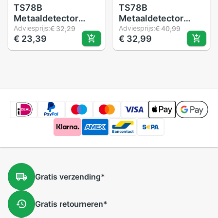
TS78B
TS78B
Metaaldetector
Metaaldetector
Hout Stud Finder
Adviesprijs:
Hout Stud Finder
Adviesprijs:
€ 32,29
€ 40,99
€ 23,39
€ 32,99
Elektronische
Elektronische
Sensor Draad Kabel
Sensor Draad Kabel
Scanner M2EC
Scanner
Gratis
verzending
*
Gratis
retourneren
*