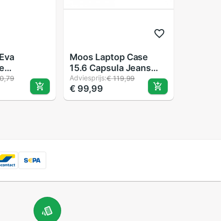
Eva
Moos Laptop Case
e
15.6 Capsula Jeans
 Carrying
40X27X4 612068461
Adviesprijs:
0,79
€ 119,99
€ 99,99
Voor Cricut
2 (9X9