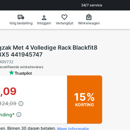
24/7 service
Volg bestelling
Verlanglijst
Winkelwagen
Inloggen
zak Met 4 Volledige Rack Blackfit8
3X5 441945747
XOV732
everifieerde winkelreviews
6,09
15%
 124,09
KORTING
ending
*
en. Binnen 30 dagen betalen.
Meer informatie