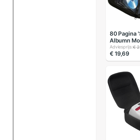
80 Pagina 
Albumn Mo
Dvd Blu Ray
Adviesprijs:
€ 2
€ 19,69
Case Houd
Opbergtas