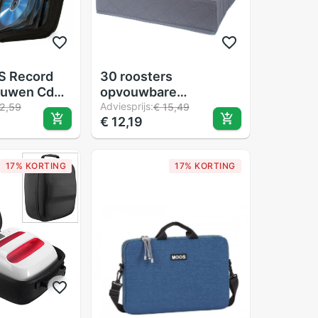
'S Record
30 roosters
uwen Cd
opvouwbare
 Disc Carry
afneembare
Adviesprijs:
2,59
€ 15,49
€ 12,19
er
ondergoed sokken
opbergdoos lade
organizer koffer
17% KORTING
17% KORTING