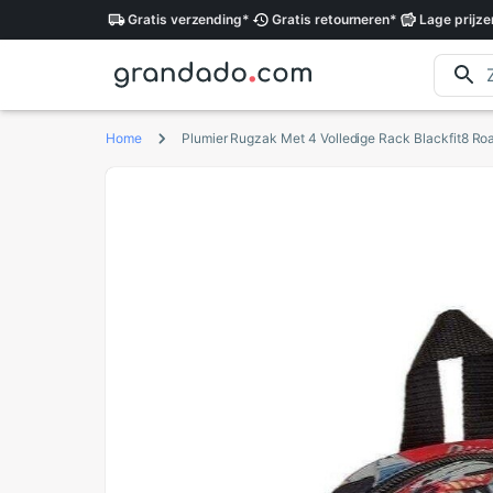
Gratis
verzending
*
Gratis
retourneren
*
Lage
prijze
Home