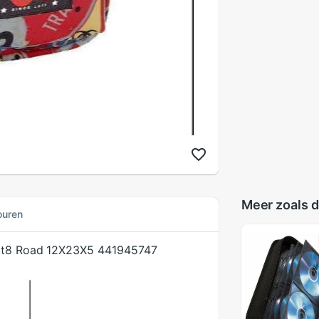
Meer zoals d
ouren
fit8 Road 12X23X5 441945747