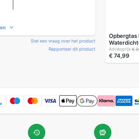
ien
Opbergtas 
Stel een vraag over het product
Waterdicht
Rapporteer dit product
Shockproof
Adviesprijs:
€ 9
€ 74,99
Hard Case 
Easypress 
Inches)