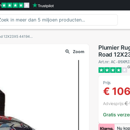
n
Plumier Rugzak Met 4 Volledige Rack Blackfit8 Road 12X23X5 441945747
Plumier Rug
Zoom
Road 12X2
Art.nr:
AC-09XMJ
G
Prijs
€ 10
€
Adviesprijs:
Gratis verz
Nu kop