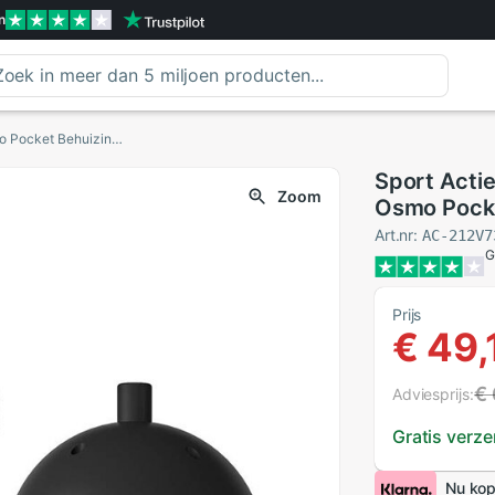
n
Sport Actie Camera Waterdichte Case Voor Dji Osmo Pocket Behuizing Case Shell Duiken 60M Methode Van Samenwerking In
Sport Acti
Zoom
Osmo Pocke
Methode V
Art.nr:
AC-212V7
G
Prijs
€ 49,
€ 
Adviesprijs:
Gratis verz
Nu kop