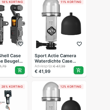
18% KORTING
11% KORTING
Shell Case
Sport Actie Camera
e Beugel
Waterdichte Case
smo Pocket
Voor Dji Osmo Pocket
Adviesprijs:
1,79
€ 47,39
€ 41,99
hroefgat
Behuizing Case Shell
mera
Duiken 60M Methode
Van Samenwerking In
28% KORTING
12% KORTING