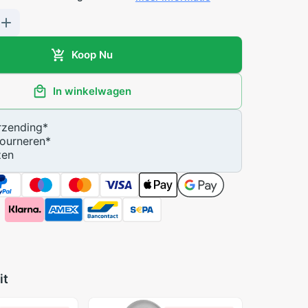
Koop Nu
In winkelwagen
zending
*
ourneren
*
zen
it