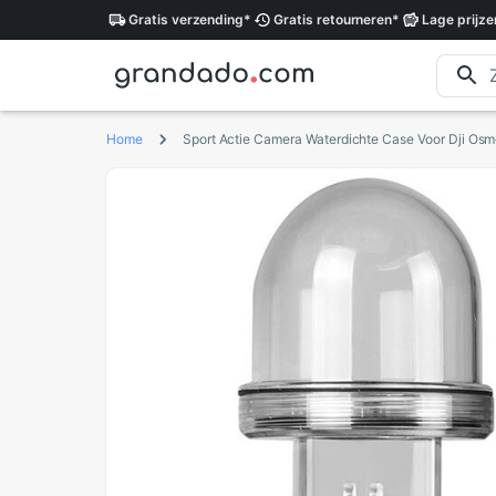
Gratis
verzending
*
Gratis
retourneren
*
Lage
prijze
Home