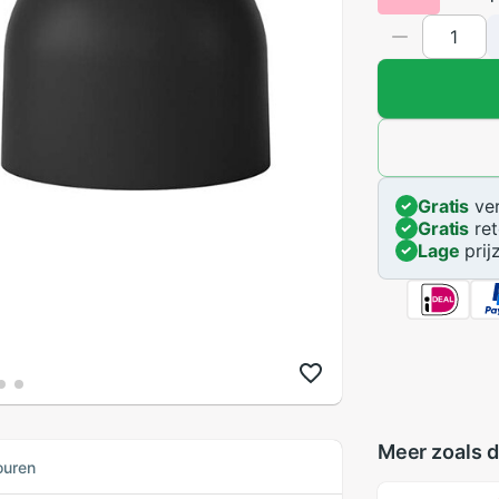
Gratis
ver
Gratis
ret
Lage
prij
Meer zoals d
ouren