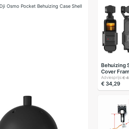
Dji Osmo Pocket Behuizing Case Shell
Behuizing 
Cover Fram
Voor Dji O
Adviesprijs:
€ 4
€ 34,29
Met 1/4 Sc
Motion Ca
Interface