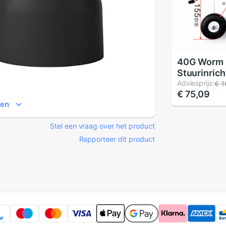
40G Worm
Stuurinrich
Intrekbare
Adviesprijs:
€ 1
€ 75,09
Gear Onde
ien
Spomge Wi
Fixed-Wing
Stel een vraag over het product
Vliegtuig H
Model Diy 
Rapporteer dit product