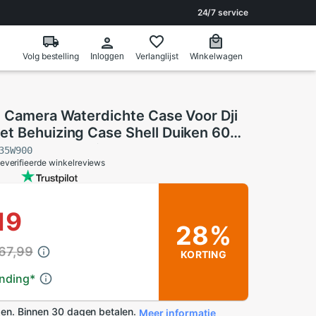
24/7 service
Volg bestelling
Verlanglijst
Winkelwagen
Inloggen
e Camera Waterdichte Case Voor Dji
t Behuizing Case Shell Duiken 60M
an Samenwerking In
35W900
everifieerde winkelreviews
19
28%
67,99
KORTING
ending
*
en. Binnen 30 dagen betalen.
Meer informatie