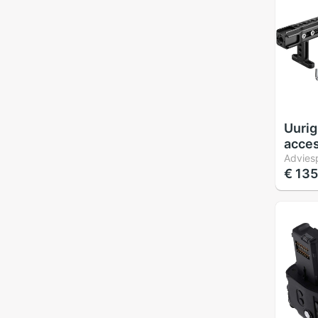
Uurig
acces
r018
Adviesp
€ 135
hand
cold 
schro
hout