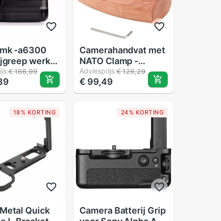
 mk -a6300
Camerahandvat met
ijgreep werkt
NATO Clamp -
p -fw50
js:
Houten Zijgreep
Adviesprijs:
€ 166,99
€ 126,29
39
€ 99,49
ij voor sony
voor DSLR Rig
 a6400 slr
le camera's
18% KORTING
24% KORTING
ij niet
epen)
Metal Quick
Camera Batterij Grip