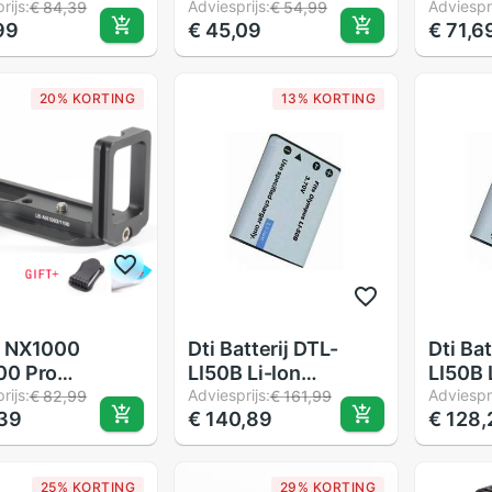
el Lader Met
rijs:
Statief Quick
Adviesprijs:
Met 1/
Adviespri
€ 84,39
€ 54,99
99
€ 45,09
€ 71,6
dbare Batterij
Release Plaat Base
Duims
Oplaadkabel
Grip Handvat Voor
Linker
Dji Osmo Actie
Samsung NX1000
Camera
20% KORTING
13% KORTING
ra
NX1100
o NX1000
Dti Batterij DTL-
Dti Bat
00 Pro
LI50B Li-Ion
LI50B 
cale L Type
rijs:
3.7V/925Mah
Adviesprijs:
3.7V/
Adviespri
€ 82,99
€ 161,99
,39
€ 140,89
€ 128,
et Statief
 Release Plaat
Grip Handvat
25% KORTING
29% KORTING