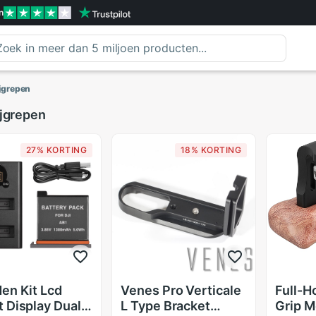
n
ijgrepen
ijgrepen
27% KORTING
18% KORTING
en Kit Lcd
Venes Pro Verticale
Full-H
 Display Dual
L Type Bracket
Grip M