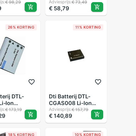
4 Inch-20
js:
Met Verbindingslijn
Adviesprijs:
€ 98,29
€ 73,49
9
€ 58,79
chroef Knop
Gebruik Voor D5300
kant Voor Dslr
 Kooi rig
26% KORTING
11% KORTING
terij DTL-
Dti Batterij DTL-
Li-Ion
CGAS008 Li-Ion
925Mah
js:
3.6V-1000Mah.
Adviesprijs:
€ 173,19
€ 157,79
29
€ 140,89
18% KORTING
10% KORTING