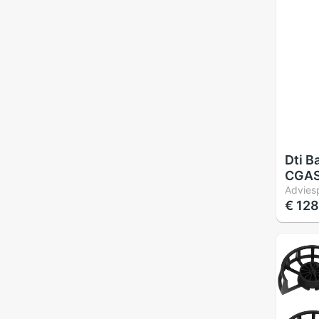
Voor
NX10
Dti B
CGAS
3.6V
Adviesp
€ 128