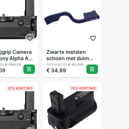
ijgrip Camera
Zwarte metalen
ony Alpha A9
schoen met duim
7RIII -
js:
omhoog voor sony
Adviesprijs:
€ 160,19
€ 42,59
09
€ 34,89
ngt VG-C3EM
a7 iii /a7 riii /a9
P-FZ100
j
21% KORTING
19% KORTING