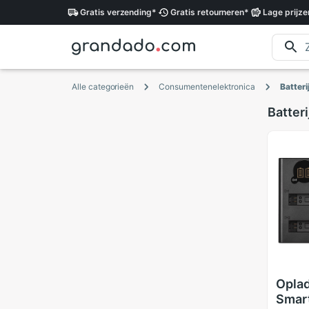
Gratis
verzending
*
Gratis
retourneren
*
Lage
prijze
Alle categorieën
Consumentenelektronica
Batter
Batter
Oplad
Smart