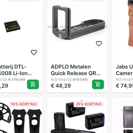
 Samsung
00 NX1100
atterij DTL-
ADPLO Metalen
Jabs U
008 Li-Ion
Quick Release QR
Camer
-1000Mah.
rijs:
Verticale L-Beugel
Adviesprijs:
Handv
Adviespri
€ 170,59
€ 67,69
,29
€ 48,29
€ 74,9
Plaat Voor Samsung
Shoe 
NX1000 NX1100
Camer
Camera
Stabili
19% KORTING
25% KORTING
Schro