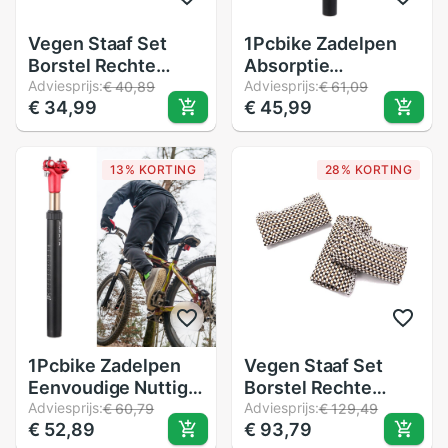
Vegen Staaf Set
1Pcbike Zadelpen
Borstel Rechte
Absorptie
Borstel Zwembad
Adviesprijs:
Praktische
Adviesprijs:
€ 40,89
€ 61,09
€ 34,99
€ 45,99
Tafel Schoonmaken
Eenvoudige
Tool Snooker
Duurzaam Fiets
Schoonmaken Tool
Zadelpen Fiets
13% KORTING
28% KORTING
Biljart Accessoires
Accessoires Voor
1Pcbike Zadelpen
Vegen Staaf Set
Eenvoudige Nuttig
Borstel Rechte
Praktische
Adviesprijs:
Borstel Zwembad
Adviesprijs:
€ 60,79
€ 129,49
€ 52,89
€ 93,79
Absorptie Fiets
Tafel Schoonmaken