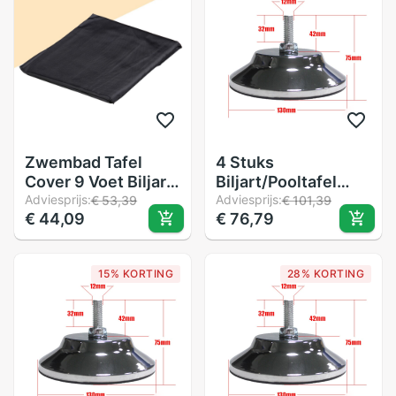
Zwembad Tafel
4 Stuks
Cover 9 Voet Biljart
Biljart/Pooltafel
Cover Met
Adviesprijs:
Been Levelers 5
Adviesprijs:
€ 53,39
€ 101,39
€ 44,09
€ 76,79
Elastische Velg
Inch Metalen Game
Tafel Been Levelers
Heavy Duty Leveling
15% KORTING
28% KORTING
Feets Voor pooltafel