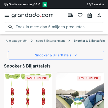
Gratis
verzending
*
4.0
24/7 service
Alle categorieën
sport & Entertainment
Snooker & Biljarttafels
Snooker & Biljarttafels
Snooker & Biljarttafels
14% KORTING
17% KORTING