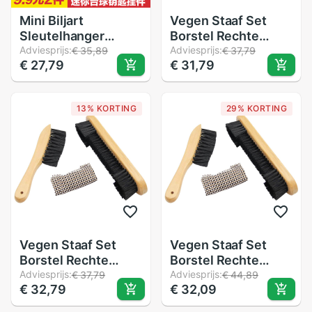
Mini Biljart
Vegen Staaf Set
Sleutelhanger
Borstel Rechte
Hanger Lanyard 16
Adviesprijs:
Borstel Zwembad
Adviesprijs:
€ 35,89
€ 37,79
€ 27,79
€ 31,79
Kleurrijke Bal
Tafel Schoonmaken
Sleutel Hanger
Tool Snooker
Zwarte Acht Biljart
Schoonmaken Tool
13% KORTING
29% KORTING
Sleutelhanger Kou
Biljart Accessoires
Shi Pin
Vegen Staaf Set
Vegen Staaf Set
Borstel Rechte
Borstel Rechte
Borstel Zwembad
Adviesprijs:
Borstel Zwembad
Adviesprijs:
€ 37,79
€ 44,89
€ 32,79
€ 32,09
Tafel Schoonmaken
Tafel Schoonmaken
Tool Snooker
Tool Snooker