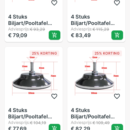
4 Stuks
4 Stuks
Biljart/Pooltafel
Biljart/Pooltafel
Been Levelers 5
Adviesprijs:
Been Levelers 5
Adviesprijs:
€ 93,29
€ 115,29
€ 79,09
€ 83,49
Inch Metalen Game
Inch Metalen Game
Tafel Been Levelers
Tafel Been Levelers
Heavy Duty Leveling
Heavy Duty Leveling
25% KORTING
25% KORTING
Feets Voor pooltafel
Feets Voor pooltafel
4 Stuks
4 Stuks
Biljart/Pooltafel
Biljart/Pooltafel
Been Levelers 5
Adviesprijs:
Been Levelers 5
Adviesprijs:
€ 104,19
€ 109,49
€ 77,69
€ 82,29
Inch Metalen Game
Inch Metalen Game