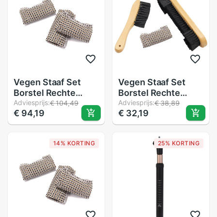
Fiets Zadelpen Voor
Mannen Vrouwen
een
Vegen Staaf Set
Vegen Staaf Set
Borstel Rechte
Borstel Rechte
Borstel Zwembad
Adviesprijs:
Borstel Zwembad
Adviesprijs:
€ 104,49
€ 38,89
€ 94,19
€ 32,19
Tafel Schoonmaken
Tafel Schoonmaken
Tool Snooker
Tool Snooker
Schoonmaken Tool
Schoonmaken Tool
14% KORTING
25% KORTING
Biljart Accessoires
Biljart Accessoires