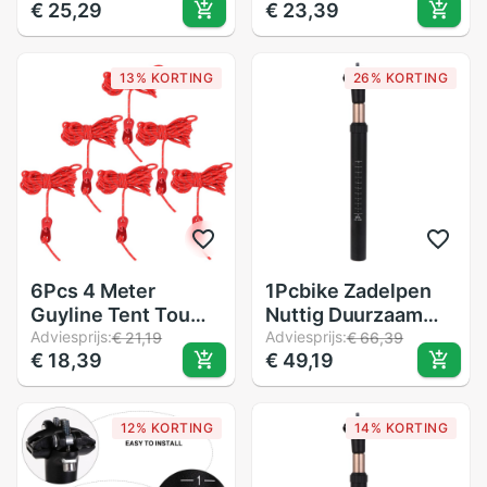
€ 25,29
€ 23,39
Opslag Standaard
Swing Bal Houder
Bal Lade Voor Thuis
Driehoek Bal Frame
Game Voor Biljart
Zwembad Tafel
13% KORTING
26% KORTING
ballen (Geen Ballen)
Accessoires
6Pcs 4 Meter
1Pcbike Zadelpen
Guyline Tent Touw
Nuttig Duurzaam
Reflecterende Touw
Adviesprijs:
Eenvoudige
Adviesprijs:
€ 21,19
€ 66,39
€ 18,39
€ 49,19
Tent Cord Met 2-
Praktische
Eye Touw Spanners
Schokabsorptie
Voor Camping
Fiets Zadelpen
12% KORTING
14% KORTING
Wandelen
Fiets Accessoires
backpacken (Groen)
Fiets Seat Tube
Voor Volwassenen