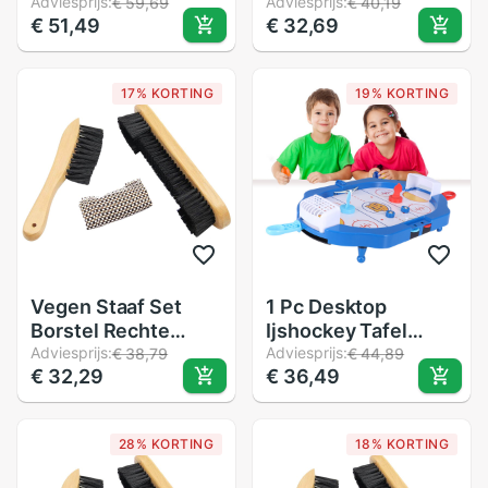
Fiets Zadelpen
Adviesprijs:
Borstel Zwembad
Adviesprijs:
€ 59,69
€ 40,19
€ 51,49
€ 32,69
Schokabsorptie
Tafel Schoonmaken
Zadelpen
Tool Snooker
Schoonmaken Tool
17% KORTING
19% KORTING
Biljart Accessoires
Vegen Staaf Set
1 Pc Desktop
Borstel Rechte
Ijshockey Tafel
Borstel Zwembad
Adviesprijs:
Speelgoed
Adviesprijs:
€ 38,79
€ 44,89
€ 32,29
€ 36,49
Tafel Schoonmaken
Ijshockey Veld
Tool Snooker
Speelgoed Vroege
Schoonmaken Tool
Educatief Ijshockey
28% KORTING
18% KORTING
Biljart Accessoires
Speelgoed Leisure
Ijshockey Game