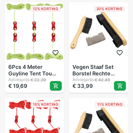
Schoonmaken Tool
Schoonmaken Tool
12% KORTING
20% KORTING
Biljart Accessoires
Biljart Accessoires
6Pcs 4 Meter
Vegen Staaf Set
Guyline Tent Touw
Borstel Rechte
Reflecterende Touw
Adviesprijs:
Borstel Zwembad
Adviesprijs:
€ 22,39
€ 42,49
€ 19,69
€ 33,99
Tent Cord Met 2-
Tafel Schoonmaken
Eye Touw Spanners
Tool Snooker
Voor Camping
Schoonmaken Tool
15% KORTING
11% KORTING
Wandelen
Biljart Accessoires
backpacken
Willekeurige Kleur