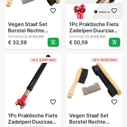
Vegen Staaf Set
1Pc Praktische Fiets
Borstel Rechte
Zadelpen Duurzaam
Borstel Zwembad
Adviesprijs:
Fiets Zadelpen
Adviesprijs:
€ 43,69
€ 55,59
€ 32,59
€ 50,59
Tafel Schoonmaken
Schokabsorptie
Tool Snooker
Zadelpen
Schoonmaken Tool
14% KORTING
19% KORTING
Biljart Accessoires
1Pc Praktische Fiets
Vegen Staaf Set
Zadelpen Duurzaam
Borstel Rechte