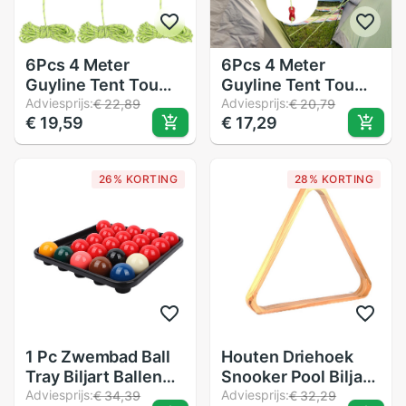
6Pcs 4 Meter
6Pcs 4 Meter
Guyline Tent Touw
Guyline Tent Touw
Reflecterende Touw
Adviesprijs:
Reflecterende Touw
Adviesprijs:
€ 22,89
€ 20,79
€ 19,59
€ 17,29
Tent Cord Met 2-
Tent Cord Met 2-
Eye Touw Spanners
Eye Touw Spanners
Voor Camping
Voor Camping
26% KORTING
28% KORTING
Wandelen
Wandelen
backpacken (Groen)
backpacken (Groen)
1 Pc Zwembad Ball
Houten Driehoek
Tray Biljart Ballen
Snooker Pool Biljart
Rack Plaat Poll Bal
Adviesprijs:
Statief Bal Rack
Adviesprijs:
€ 34,39
€ 32,29