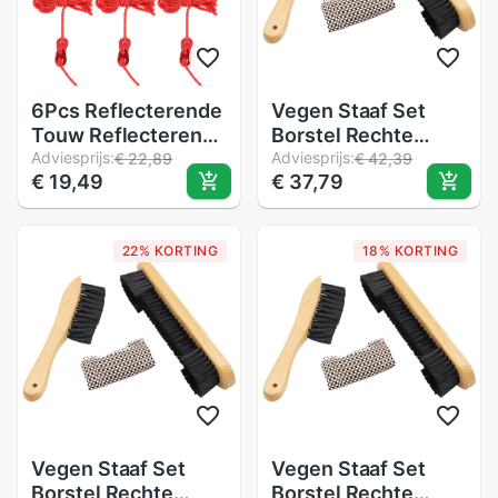
6Pcs Reflecterende
Vegen Staaf Set
Touw Reflecterende
Borstel Rechte
Touw Tent Cord
Adviesprijs:
Borstel Zwembad
Adviesprijs:
€ 22,89
€ 42,39
€ 19,49
€ 37,79
Guyline Touw Wind
Tafel Schoonmaken
Touw Voor Outdoor
Tool Snooker
Wandelen
Schoonmaken Tool
22% KORTING
18% KORTING
Biljart Accessoires
Vegen Staaf Set
Vegen Staaf Set
Borstel Rechte
Borstel Rechte