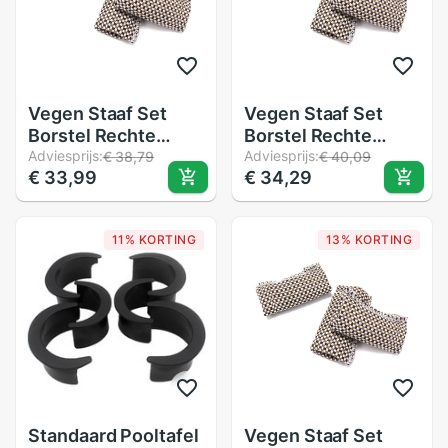
Vegen Staaf Set
Vegen Staaf Set
Borstel Rechte
Borstel Rechte
Borstel Zwembad
Adviesprijs:
Borstel Zwembad
Adviesprijs:
€ 38,79
€ 40,09
€ 33,99
€ 34,29
Tafel Schoonmaken
Tafel Schoonmaken
Tool Snooker
Tool Snooker
Schoonmaken Tool
Schoonmaken Tool
11% KORTING
13% KORTING
Biljart Accessoires
Biljart Accessoires
Standaard Pooltafel
Vegen Staaf Set