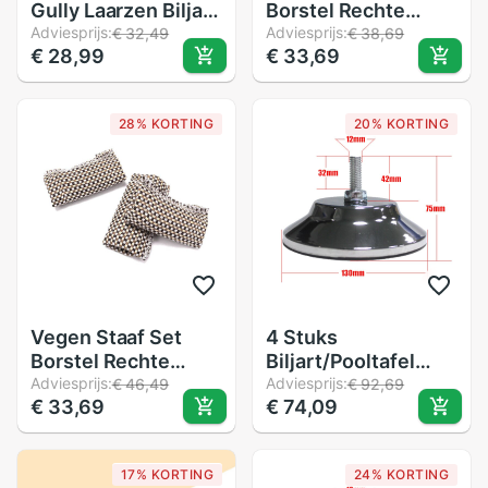
Gully Laarzen Biljart
Borstel Rechte
Accessoires 6
Adviesprijs:
Borstel Zwembad
Adviesprijs:
€ 32,49
€ 38,69
€ 28,99
€ 33,69
Stks/set Tafel
Tafel Schoonmaken
Pocket Liners
Tool Snooker
Duurzaam
Schoonmaken Tool
28% KORTING
20% KORTING
Biljart Accessoires
Vegen Staaf Set
4 Stuks
Borstel Rechte
Biljart/Pooltafel
Borstel Zwembad
Adviesprijs:
Been Levelers 5
Adviesprijs:
€ 46,49
€ 92,69
€ 33,69
€ 74,09
Tafel Schoonmaken
Inch Metalen Game
Tool Snooker
Tafel Been Levelers
Schoonmaken Tool
Heavy Duty Leveling
17% KORTING
24% KORTING
Biljart Accessoires
Feets Voor pooltafel