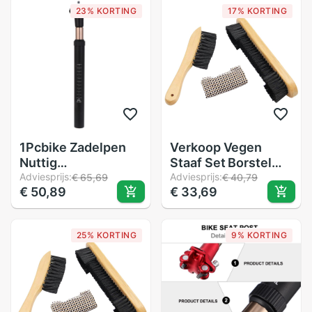
23% KORTING
17% KORTING
Biljart Accessoires
Mannen Vrouwen
1Pcbike Zadelpen
Verkoop Vegen
Nuttig
Staaf Set Borstel
Schokabsorptie
Adviesprijs:
Rechte Borstel
Adviesprijs:
€ 65,69
€ 40,79
€ 50,89
€ 33,69
Fiets Zadelpen Voor
Zwembad Tafel
Vrouwen
Schoonmaken Tool
Snooker
25% KORTING
9% KORTING
Schoonmaken Tool
Biljart Accessoires