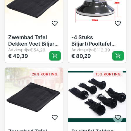
Zwembad Tafel
-4 Stuks
Dekken Voet Biljart
Biljart/Pooltafel
Cover Met
Adviesprijs:
Been Levelers 5
Adviesprijs:
€ 54,29
€ 112,39
€ 49,39
€ 80,29
Elastische Velg
Inch Metalen Game
Tafel Been Levelers
Heavy Duty Leveling
26% KORTING
15% KORTING
feets Voor
Zwembad Tafel