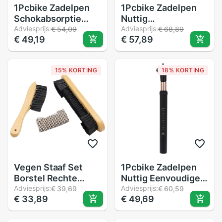
1Pcbike Zadelpen
1Pcbike Zadelpen
Schokabsorptie
Nuttig
Duurzaam
Adviesprijs:
Schokabsorptie
Adviesprijs:
€ 54,09
€ 68,89
€ 49,19
€ 57,89
Praktische Nuttig
Duurzaam
Eenvoudige Fiets
Praktische Fiets
Accessoires Fiets
Accessoires Fiets
15% KORTING
18% KORTING
Zadelpen Fiets
Zadelpen Fiets
Zadelpen Voor
Zadelpen Voor
Volwassenen
Vrouwen
Mannen
Volwassenen
Mannen
Vegen Staaf Set
1Pcbike Zadelpen
Borstel Rechte
Nuttig Eenvoudige
Borstel Zwembad
Adviesprijs:
Duurzaam
Adviesprijs:
€ 39,69
€ 60,59
€ 33,89
€ 49,69
Tafel Schoonmaken
Praktische Bike
Tool Snooker
Seat Tube Voor
Schoonmaken Tool
Volwassenen