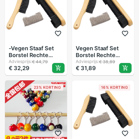
speelgoed Voor
Kinderen
-Vegen Staaf Set
Vegen Staaf Set
Borstel Rechte
Borstel Rechte
Borstel Zwembad
Adviesprijs:
Borstel Zwembad
Adviesprijs:
€ 44,79
€ 38,89
€ 32,29
€ 31,89
Tafel Schoonmaken
Tafel Schoonmaken
Tool Snooker
Tool Snooker
Schoonmaken Tool
Schoonmaken Tool
23% KORTING
16% KORTING
Biljart Accessoires
Biljart Accessoires