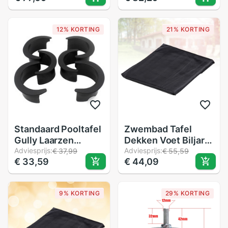
Tafel Been Levelers
Tafel Been Levelers
Heavy Duty Leveling
Heavy Duty Leveling
12% KORTING
21% KORTING
Feets Voor pooltafel
Feets Voor pooltafel
Standaard Pooltafel
Zwembad Tafel
Gully Laarzen
Dekken Voet Biljart
Volwassen Biljart
Adviesprijs:
Cover Met
Adviesprijs:
€ 37,99
€ 55,59
€ 33,59
€ 44,09
Accessoires 6
Elastische Velg
Stks/set Plastic
Tafel Pocket Liners
9% KORTING
29% KORTING
Duurzaam