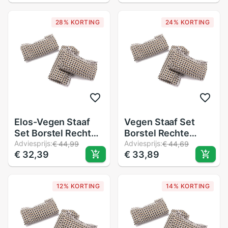
Accessoires Fiets
Tool Snooker
Zadelpen Fiets
Schoonmaken Tool
28% KORTING
24% KORTING
Zadelpen Voor
Biljart Accessoires
Mannen
Volwassenen
Elos-Vegen Staaf
Vegen Staaf Set
Set Borstel Rechte
Borstel Rechte
Borstel Zwembad
Adviesprijs:
Borstel Zwembad
Adviesprijs:
€ 44,99
€ 44,69
€ 32,39
€ 33,89
Tafel Schoonmaken
Tafel Schoonmaken
Tool Snooker
Tool Snooker
Schoonmaken Tool
Schoonmaken Tool
12% KORTING
14% KORTING
Biljart Accessoires
Biljart Accessoires