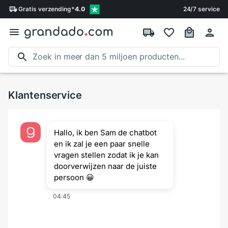
Gratis
verzending
*
4.0
24/7 service
Klantenservice