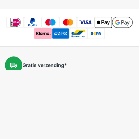
Gratis
verzending
*
Gratis
retourneren
*
Lage
prijzen
5 miljoen
producten