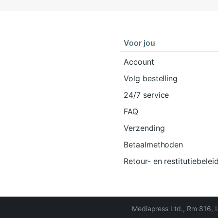
Voor jou
Account
Volg bestelling
24/7 service
FAQ
Verzending
Betaalmethoden
Retour- en restitutiebelei
Mediapress Ltd.
,
Rm 816, 