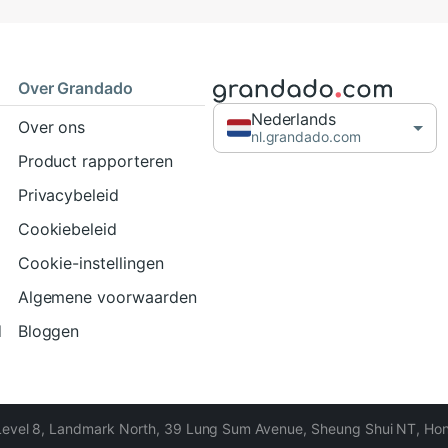
Over Grandado
Nederlands
Over ons
nl.grandado.com
Product rapporteren
Privacybeleid
Cookiebeleid
Cookie-instellingen
Algemene voorwaarden
d
Bloggen
Level 8, Landmark North, 39 Lung Sum Avenue, Sheung Shui NT, Ho