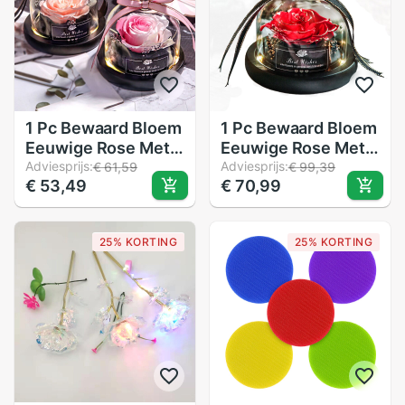
1 Pc Bewaard Bloem
1 Pc Bewaard Bloem
Eeuwige Rose Met
Eeuwige Rose Met
Glas Cover
Adviesprijs:
Glas Cover
Adviesprijs:
€ 61,59
€ 99,39
€ 53,49
€ 70,99
Schoonheid
Schoonheid
Romantische Rose
Romantische Rose
Valentines
Valentines
25% KORTING
25% KORTING
Kerstcadeau
Kerstcadeau