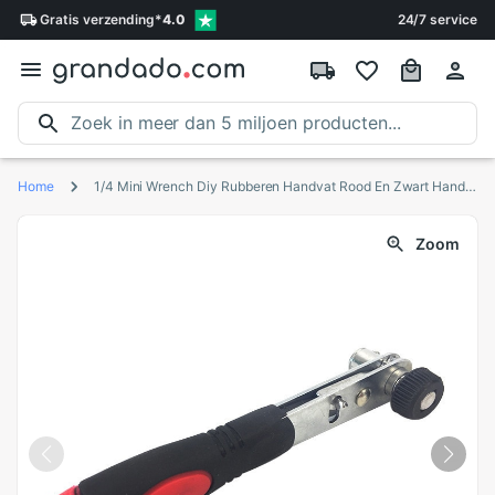
Gratis
verzending
*
4.0
24/7 service
Home
1/4 Mini Wrench Diy Rubberen Handvat Rood En Zwart Handvat Ratelsleutel Air Handvat Hoofd Schroef Mes Staaf 6.35
Zoom