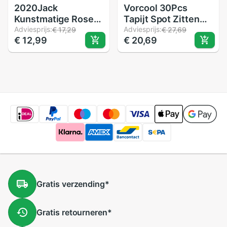
2020Jack
Vorcool 30Pcs
Kunstmatige Rose
Tapijt Spot Zitten
24K Gold Foil Rose
Adviesprijs:
Markers Klaslokaal
Adviesprijs:
€ 17,29
€ 27,69
€ 12,99
€ 20,69
Bloem Kunstmatige
Kleurrijke Cirkels
Bloem Lantaarn
Magic Stickers
Geschenkdoos
Kinderen Spel
Prachtige
Training Levert
Valentijnsdag mode
Gratis
verzending
*
Gratis
retourneren
*