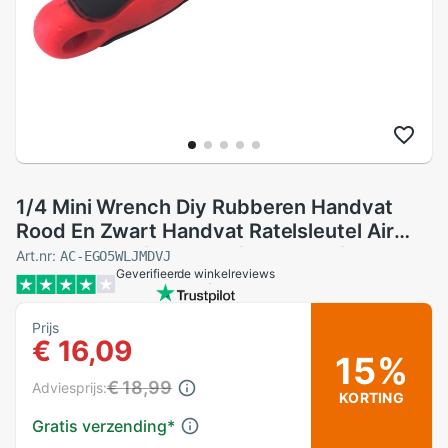
1/4 Mini Wrench Diy Rubberen Handvat
Rood En Zwart Handvat Ratelsleutel Air
Handvat Hoofd Schroef Mes Staaf 6.35
Art.nr:
AC-EGO5WLJMDVJ
Geverifieerde winkelreviews
Prijs
€ 16,09
15%
€ 18,99
Adviesprijs:
KORTING
Gratis verzending
*