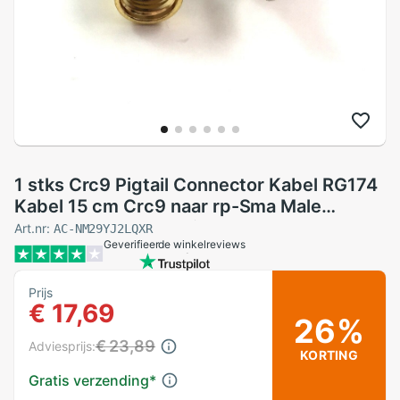
1 stks Crc9 Pigtail Connector Kabel RG174
Kabel 15 cm Crc9 naar rp-Sma Male
Adapter Voor Huawei 3G 4G Modem
Art.nr:
AC-NM29YJ2LQXR
Geverifieerde winkelreviews
Prijs
€ 17,69
26%
€ 23,89
Adviesprijs:
KORTING
Gratis verzending
*