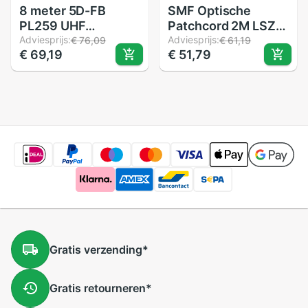
8 meter 5D-FB
SMF Optische
PL259 UHF
Patchcord 2M LSZH
mannelijk naar SMA
Adviesprijs:
SC/Apc-SC/Apc 5
Adviesprijs:
€ 76,09
€ 61,19
€ 69,19
€ 51,79
MALE twee manier
stuks
repeater outdoor
antenne kabel
Gratis
verzending
*
Gratis
retourneren
*