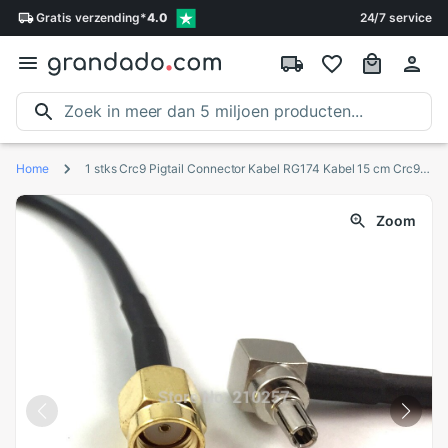
Gratis
verzending
*
4.0
24/7 service
Home
1 stks Crc9 Pigtail Connector Kabel RG174 Kabel 15 cm Crc9 naar rp-Sma Male Adapter Voor Huawei 3G 4G Modem
Zoom