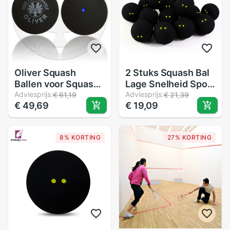
Oliver Squash
2 Stuks Squash Bal
Ballen voor Squash
Lage Snelheid Sport
Racket, Drie
Adviesprijs:
Rubber Ballen Gele
Adviesprijs:
€ 61,19
€ 21,39
€ 49,69
€ 19,09
Verschillende
Stippen
Snelheden
Professionele
Speler Concurrentie
8% KORTING
27% KORTING
Duurzaam Squash
Accessoire
Rubberen Bal