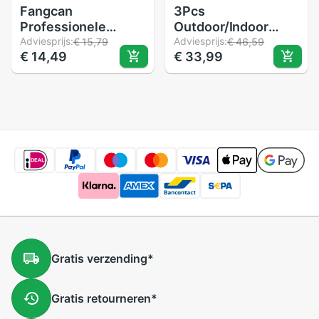
Fangcan
3Pcs
Professionele
Outdoor/Indoor
Dubbele Geel Dot
Adviesprijs:
Sport Enkele Dot
Adviesprijs:
€ 15,79
€ 46,59
€ 14,49
€ 33,99
Squash Bal Twee
Squash Ballen 4
Gele Stippen Lage
Cm/1.6 ''Pro
Snelheid Rubberen
Rubberen Bal
Bal Voor Toernooi
Geavanceerde
Speler
Gratis
verzending
*
Gratis
retourneren
*