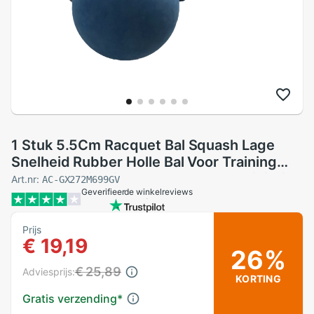
1 Stuk 5.5Cm Racquet Bal Squash Lage
Snelheid Rubber Holle Bal Voor Training
Concurrentie Dikte 5Mm Hoge Elasticiteit
Art.nr:
AC-GX272M699GV
Geverifieerde winkelreviews
alleen Blauw
Prijs
€ 19,19
26%
€ 25,89
Adviesprijs:
KORTING
Gratis verzending
*