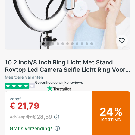
10.2 Inch/8 Inch Ring Licht Met Stand
Rovtop Led Camera Selfie Licht Ring Voor
Iphone Statief Telefoon Houder voor Video
Meerdere varianten
Geverifieerde winkelreviews
Fotografie
vanaf
€ 21,79
24%
€ 28,59
Adviesprijs:
KORTING
Gratis verzending
*