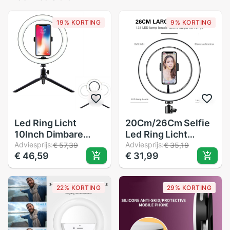
19% KORTING
9% KORTING
Led Ring Licht
20Cm/26Cm Selfie
10Inch Dimbare
Led Ring Licht
Selfie Lamp Met
Adviesprijs:
Camera Telefoon
Adviesprijs:
€ 57,39
€ 35,19
€ 46,59
€ 31,99
Statief Fotografie
Statief Video
Camera Telefoon
Dimbare Lamp
Licht Voor Make
Studio Camera Ring
22% KORTING
29% KORTING
Video Live
Led licht