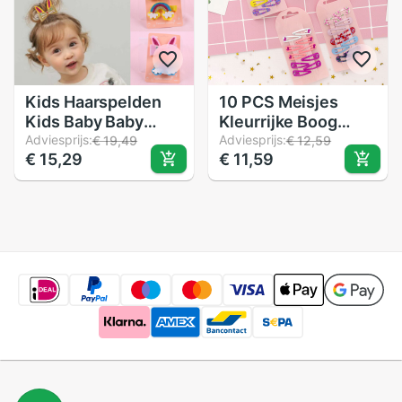
Kids Haarspelden
10 PCS Meisjes
Kids Baby Baby
Kleurrijke Boog
Meisjes Cartoon
Adviesprijs:
Haarspelden Haar
Adviesprijs:
€ 19,49
€ 12,59
€ 15,29
€ 11,59
Regenboog
Haarspeldjes
Haarspeld
Kinderen
Haarspeld
Accessoires Leuke
Haarspeldjes
Baby Meisjes
Hoofddeksels Voor
Hoofddeksels Haar
Meisjes #39
Clip