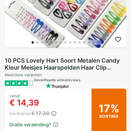
10 PCS Lovely Hart Soort Metalen Candy
Kleur Meisjes Haarspelden Haar Clip
Kinderen Hoofddeksels Kinderen
Meerdere varianten
Geverifieerde winkelreviews
Accessoires Baby BB Clips
vanaf
€ 14,39
17%
€ 17,39
Adviesprijs:
KORTING
Gratis verzending
*