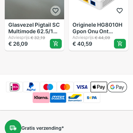
Glasvezel Pigtail SC
Originele HG8010H
Multimode 62.5/125
Gpon Onu Ont
OM1 Simplex 2mm
Adviesprijs:
Netwerk Router 1GE
Adviesprijs:
€ 32,19
€ 44,09
€ 26,09
€ 40,59
GoodFtth 0.5-3m 2
Sc Upc Interface
stks/partij
Ftth Glasvezel
Apparatuur Engels
Gratis
verzending
*