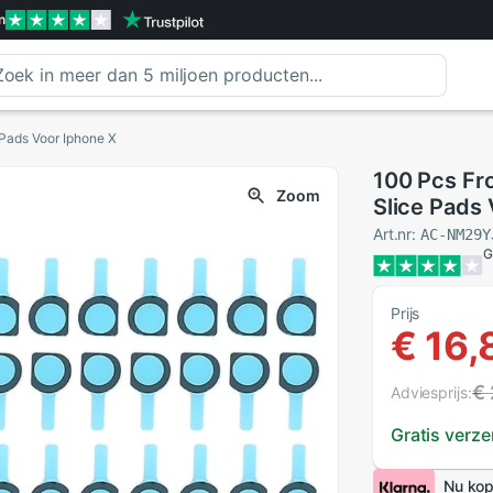
n
Pads Voor Iphone X
100 Pcs Fr
Zoom
Slice Pads
Art.nr:
AC-NM29Y
G
Prijs
€ 16,
€ 
Adviesprijs:
Gratis verz
Nu kop