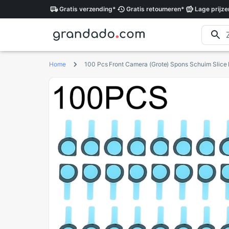
Gratis
verzending
*
Gratis
retourneren
*
Lage
prijze
Home
100 Pcs Front Camera (Grote) Spons Schuim Slice 