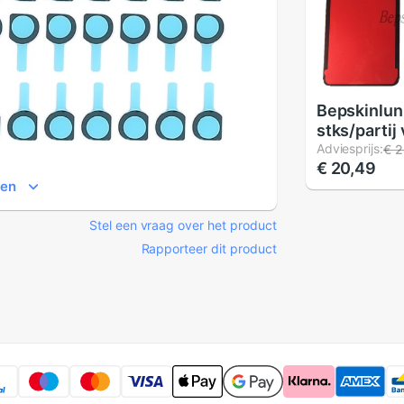
Bepskinlun
stks/partij
Huawei Ma
Adviesprijs:
€ 2
€ 20,49
20 Pro Bac
ien
Cover Stick
Vervanging
Stel een vraag over het product
Rapporteer dit product