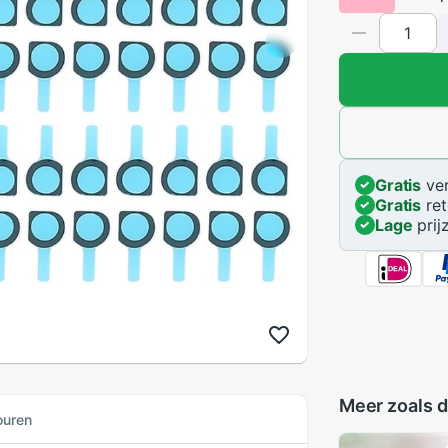
Gratis
ver
Gratis
ret
Lage
prij
Meer zoals d
ouren