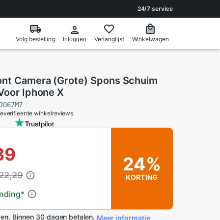
24/7 service
Volg bestelling
Verlanglijst
Winkelwagen
Inloggen
ont Camera (Grote) Spons Schuim
 Voor Iphone X
JO67M7
everifieerde winkelreviews
89
24%
22,29
KORTING
ending
*
en. Binnen 30 dagen betalen.
Meer informatie