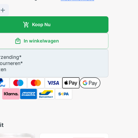
Koop Nu
In winkelwagen
zending
*
ourneren
*
zen
it