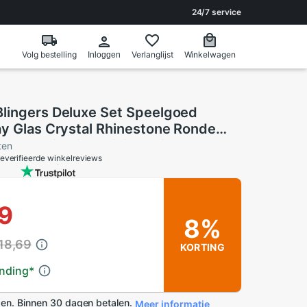
24/7 service
Volg bestelling
Verlanglijst
Winkelwagen
Inloggen
lingers Deluxe Set Speelgoed
ay Glas Crystal Rhinestone Ronde
Decoratie Diy Meisjes Kristal
ten
everifieerde winkelreviews
19
8%
18,69
KORTING
ending
*
en. Binnen 30 dagen betalen.
Meer informatie