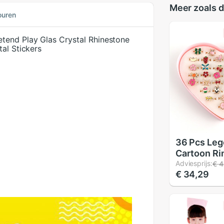
Meer zoals d
ouren
tend Play Glas Crystal Rhinestone
al Stickers
)
36 Pcs Leg
Cartoon Ri
Vlinderdas
Adviesprijs:
€ 4
€ 34,29
Kleurrijke 
Verstelbar
Kid Ring Se