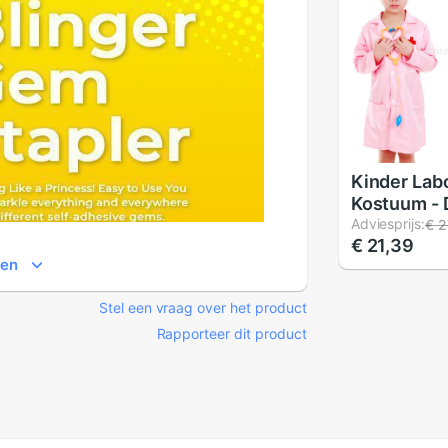
Kinder Lab
Kostuum - 
Verpleegst
Adviesprijs:
€ 2
€ 21,39
Wetenscha
ien
Rollenspel 
Stel een vraag over het product
Rapporteer dit product