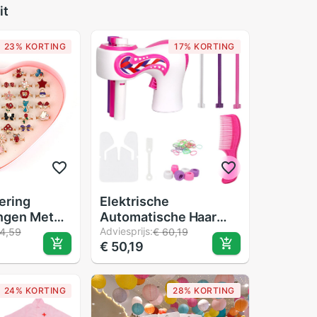
it
23% KORTING
17% KORTING
ering
Elektrische
ngen Met
Automatische Haar
 Doos
Braider Diy Stijlvolle
Adviesprijs:
4,59
€ 60,19
€ 50,19
Mooie
Vlechten Kapsel Tool
e Sieraden
Twist Braider Machine
t
Haar Vlecht Weave
24% KORTING
28% KORTING
Roller Twist Voor
Meisje