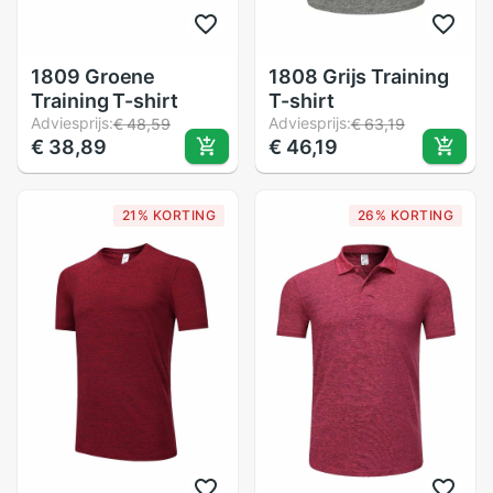
1809 Groene
1808 Grijs Training
Training T-shirt
T-shirt
Adviesprijs:
Adviesprijs:
€ 48,59
€ 63,19
€ 38,89
€ 46,19
21% KORTING
26% KORTING