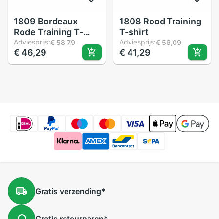
1809 Bordeaux
1808 Rood Training
Rode Training T-
T-shirt
shirt
Adviesprijs:
Adviesprijs:
€ 58,79
€ 56,09
€ 46,29
€ 41,29
Gratis
verzending
*
Gratis
retourneren
*